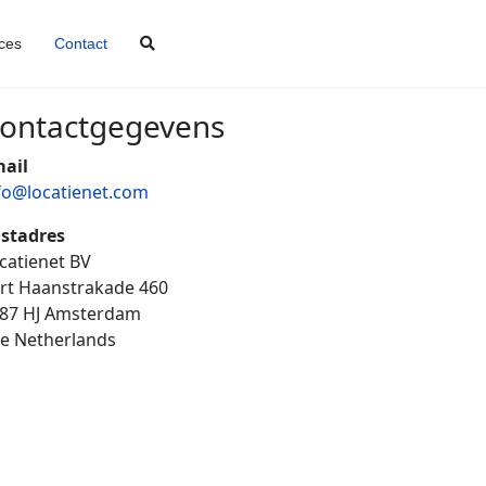
Zoeken
ces
Contact
ontactgegevens
ail
fo@locatienet.com
stadres
catienet BV
rt Haanstrakade 460
87 HJ Amsterdam
e Netherlands