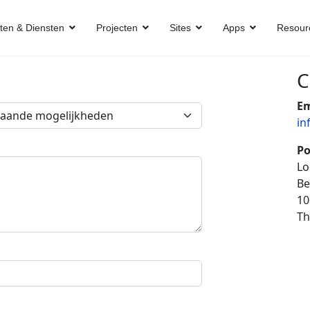
ten & Diensten
Projecten
Sites
Apps
Resour
C
Em
in
Po
Lo
Be
10
Th